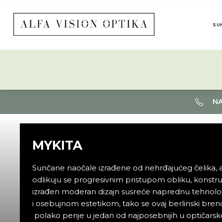
SU
NA
MYKITA
Sunčane naočale izrađene od nehrđajućeg čelika, a
odlikuju se progresivnim pristupom obliku, konstruk
izrađen moderan dizajn susreće naprednu tehnologi
i osebujnom estetikom, tako se ovaj berlinski bre
polako penje u jedan od najposebnijih u optičarsk