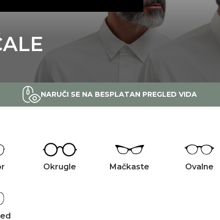
ČALE
NARUČI SE NA BESPLATAN PREGLED VIDA
or
Okrugle
Mačkaste
Ovalne
zed