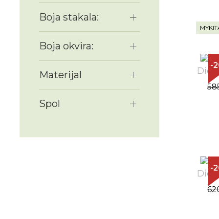
Boja stakala:
MYKIT
Boja okvira:
-
Diopt
Materijal
58
Spol
-
Diopt
62