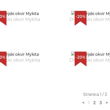
20%
-20%
trijski okvir Mykita
Dioptrijski okvir M
20%
-20%
trijski okvir Mykita
Dioptrijski okvir M
Stranica 1 / 3
<
1
2
3
>