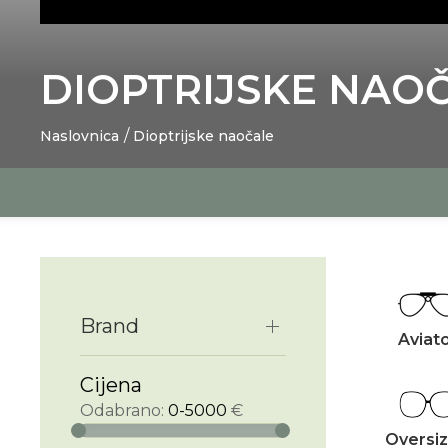
DIOPTRIJSKE NAO
Naslovnica
Dioptrijske naočale
Brand
Aviat
Cijena
Odabrano:
0-5000
€
Oversi