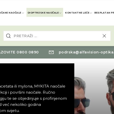
NČANE NAOČALE
DIOPTRIJSKE NAOČALE
KONTAKTNE LEĆE
BESPLATAN P
ZOVITE 0800 0890
podrska@alfavision-optika
cetata ili mylona, MYKITA naočale
ciji i površini naočale. Ručno
ju te se objedinjuje s profinjenom
nd već nekoliko godina
om svijetu.