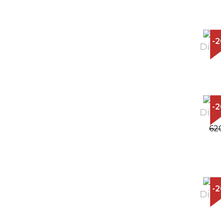
-
Diop
-
Diop
62
-
Diop