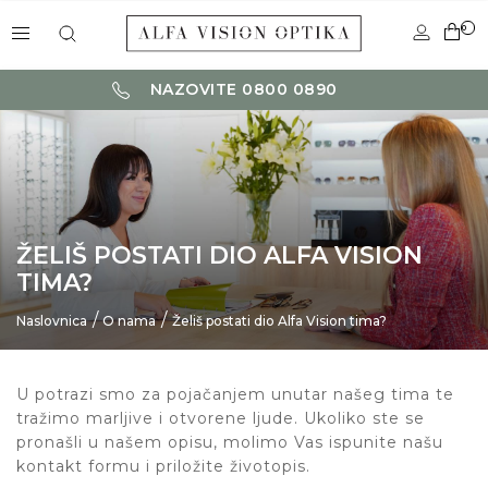
0
NAZOVITE 0800 0890
ŽELIŠ POSTATI DIO ALFA VISION
TIMA?
Naslovnica
O nama
Želiš postati dio Alfa Vision tima?
U potrazi smo za pojačanjem unutar našeg tima te
tražimo marljive i otvorene ljude. Ukoliko ste se
pronašli u našem opisu, molimo Vas ispunite našu
kontakt formu i priložite životopis.