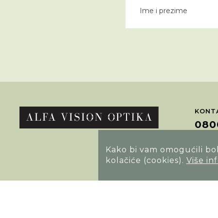
KONTA
080
Kako bi vam omogućili bolj
POTRA
kolačiće (cookies).
Više in
Opći uvjeti poslovanja
Izjava o sigurnosti načina poslovanja