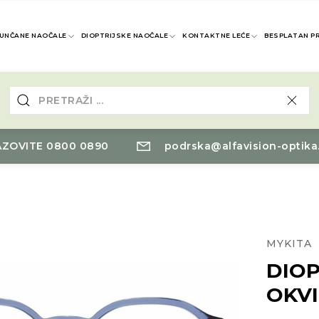
UNČANE NAOČALE
DIOPTRIJSKE NAOČALE
KONTAKTNE LEĆE
BESPLATAN P
ZOVITE 0800 0890
podrska@alfavision-optika
MYKITA
DIOP
OKVI