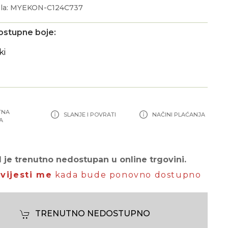
ela: MYEKON-C124C737
ostupne boje:
TNA
SLANJE I POVRATI
NAČINI PLAĆANJA
A
 je trenutno nedostupan u online trgovini.
vijesti me
kada bude ponovno dostupno
TRENUTNO NEDOSTUPNO