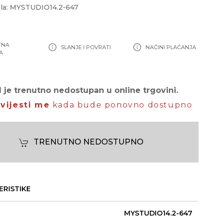
la: MYSTUDIO14.2-647
TNA
SLANJE I POVRATI
NAČINI PLAĆANJA
A
 je trenutno nedostupan u online trgovini.
vijesti me
kada bude ponovno dostupno
TRENUTNO NEDOSTUPNO
ERISTIKE
MYSTUDIO14.2-647