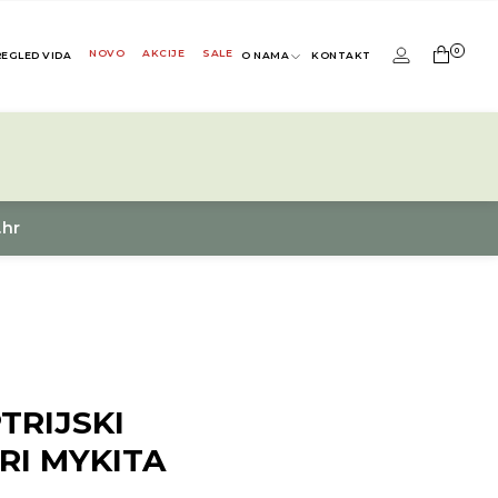
0
NOVO
AKCIJE
SALE
REGLED VIDA
O NAMA
KONTAKT
.hr
TRIJSKI
RI MYKITA