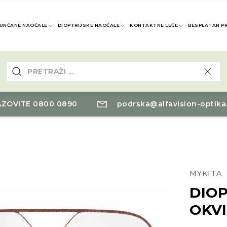
UNČANE NAOČALE
DIOPTRIJSKE NAOČALE
KONTAKTNE LEĆE
BESPLATAN P
ZOVITE 0800 0890
podrska@alfavision-optika
MYKITA
DIOP
OKVI