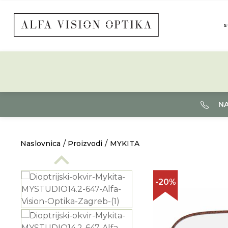
S
NA
Naslovnica
Proizvodi
MYKITA
-20%