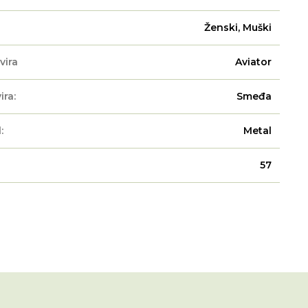
Ženski, Muški
vira
Aviator
ira:
Smeđa
:
Metal
57