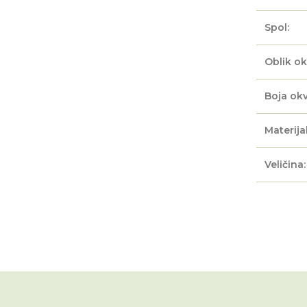
Spol:
Oblik ok
Boja okv
Materijal
Veličina: