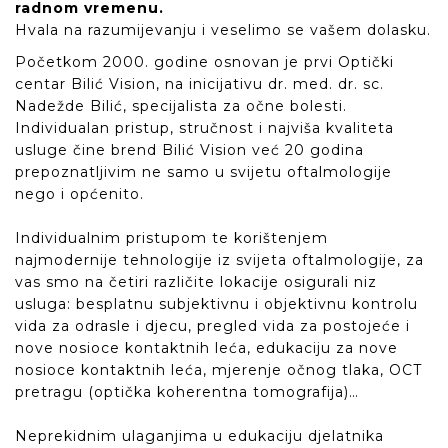
radnom vremenu.
Hvala na razumijevanju i veselimo se vašem dolasku.
Početkom 2000. godine osnovan je prvi Optički
centar Bilić Vision, na inicijativu dr. med. dr. sc.
Nadežde Bilić, specijalista za očne bolesti.
Individualan pristup, stručnost i najviša kvaliteta
usluge čine brend Bilić Vision već 20 godina
prepoznatljivim ne samo u svijetu oftalmologije
nego i općenito.
Individualnim pristupom te korištenjem
najmodernije tehnologije iz svijeta oftalmologije, za
vas smo na četiri različite lokacije osigurali niz
usluga: besplatnu subjektivnu i objektivnu kontrolu
vida za odrasle i djecu, pregled vida za postojeće i
nove nosioce kontaktnih leća, edukaciju za nove
nosioce kontaktnih leća, mjerenje očnog tlaka, OCT
pretragu (optička koherentna tomografija)…
Neprekidnim ulaganjima u edukaciju djelatnika