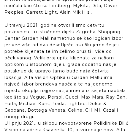
naočala kao što su Lindberg, Mykita, Dita, Oliver
Peoples, Garrett Light, Alain Mikli i sl.
U travnju 2021. godine otvorili smo četvrtu
poslovnicu - u istočnom dijelu Zagreba. Shopping
Centar Garden Mall nametnuo se kao logičan izbor
jer već više od dva desetljeće osluškujemo želje i
potrebe klijenata te im želimo pružiti i više od
očekivanog. Velik broj upita klijenata za našom
optikom u istočnom dijelu grada dodatno nas je
potaknuo da upravo tamo bude naša četvrta
lokacija. Alfa Vision Optika u Garden Mallu ima
najveći izbor brendova naočala te na jednome
mjestu okuplja najpoznatija imena iz svijeta naočala
kao što su Vogue, Persol, Gucci, Max Mara, Ray Ban,
Furla, Michael Kors, Prada, Lightec, Dolce &
Gabbana, Bottega Veneta, Celine, CHIMI, Cazal i
mnogi drugi.
U lipnju 2021., u sklopu novootvorene Poliklinike Bilić
Vision na adresi Ksaverska 10, otvorena je nova Alfa