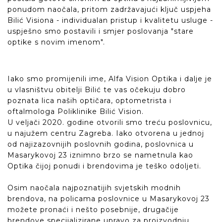
ponudom naočala, pritom zadržavajući ključ uspjeha
Bilić Visiona - individualan pristup i kvalitetu usluge -
uspješno smo postavili i smjer poslovanja "stare
optike s novim imenom".
Iako smo promijenili ime, Alfa Vision Optika i dalje je
u vlasništvu obitelji Bilić te vas očekuju dobro
poznata lica naših optičara, optometrista i
oftalmologa Poliklinike Bilić Vision.
U veljači 2020. godine otvorili smo treću poslovnicu,
u najužem centru Zagreba. Iako otvorena u jednoj
od najizazovnijih poslovnih godina, poslovnica u
Masarykovoj 23 iznimno brzo se nametnula kao
Optika čijoj ponudi i brendovima je teško odoljeti.
Osim naočala najpoznatijih svjetskih modnih
brendova, na policama poslovnice u Masarykovoj 23
možete pronaći i nešto posebnije, drugačije
brendove specijalizirane upravo za proizvodnju