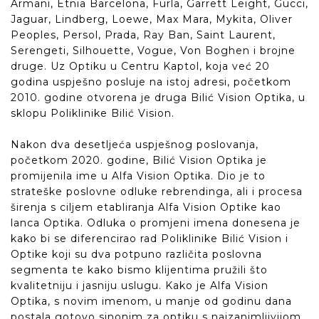
Armani, Etnia Barcelona, Furla, Garrett Leight, Gucci,
Jaguar, Lindberg, Loewe, Max Mara, Mykita, Oliver
Peoples, Persol, Prada, Ray Ban, Saint Laurent,
Serengeti, Silhouette, Vogue, Von Boghen i brojne
druge. Uz Optiku u Centru Kaptol, koja već 20
godina uspješno posluje na istoj adresi, početkom
2010. godine otvorena je druga Bilić Vision Optika, u
sklopu Poliklinike Bilić Vision.
Nakon dva desetljeća uspješnog poslovanja,
početkom 2020. godine, Bilić Vision Optika je
promijenila ime u Alfa Vision Optika. Dio je to
strateške poslovne odluke rebrendinga, ali i procesa
širenja s ciljem etabliranja Alfa Vision Optike kao
lanca Optika. Odluka o promjeni imena donesena je
kako bi se diferencirao rad Poliklinike Bilić Vision i
Optike koji su dva potpuno različita poslovna
segmenta te kako bismo klijentima pružili što
kvalitetniju i jasniju uslugu. Kako je Alfa Vision
Optika, s novim imenom, u manje od godinu dana
postala gotovo sinonim za optiku s najzanimljivijom