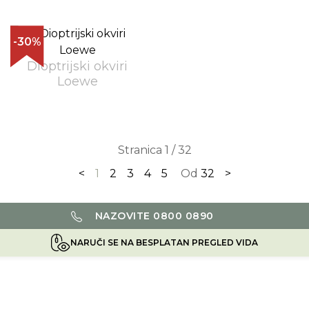
-30%
Dioptrijski okviri
Loewe
Stranica 1 / 32
<
1
2
3
4
5
Od
32
>
NAZOVITE 0800 0890
NARUČI SE NA BESPLATAN PREGLED VIDA