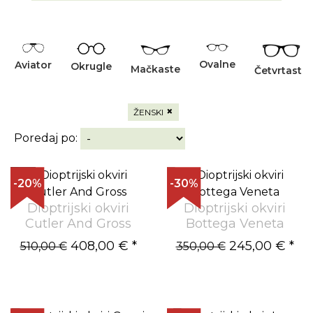
Ovalne
Aviator
Okrugle
Mačkaste
Četvrtaste
×
ŽENSKI
Poredaj po:
-20%
-30%
Dioptrijski okviri
Dioptrijski okviri
Cutler And Gross
Bottega Veneta
408,00 €
*
245,00 €
*
510,00 €
350,00 €