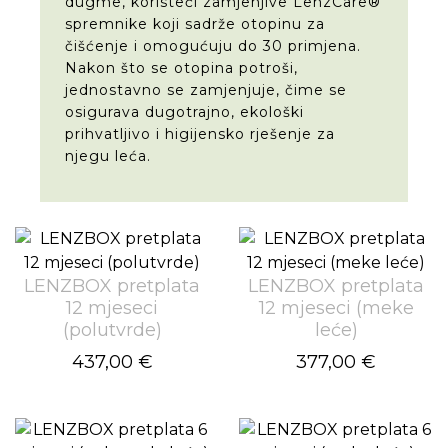
dugme, koristeći zamjenjive LenzCare®
spremnike koji sadrže otopinu za
čišćenje i omogućuju do 30 primjena.
Nakon što se otopina potroši,
jednostavno se zamjenjuje, čime se
osigurava dugotrajno, ekološki
prihvatljivo i higijensko rješenje za
njegu leća.
LENZBOX pretplata
LENZBOX pretplata
12 mjeseci
12 mjeseci (meke
(polutvrde)
leće)
437,00 €
377,00 €