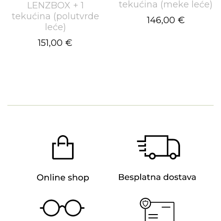
tekućina (meke leće)
LENZBOX + 1
tekućina (polutvrde
146,00 €
leće)
151,00 €