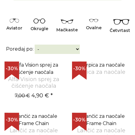
Ovalne
Aviator
Okrugle
Mačkaste
Četvrtaste
Poredaj po:
-30%
-30%
Krpica za naočale
Alfa Vision sprej za
čišćenje naočala
4,90 €
*
7,00 €
-30%
-30%
Lančić za naočale
Lančić za naočale