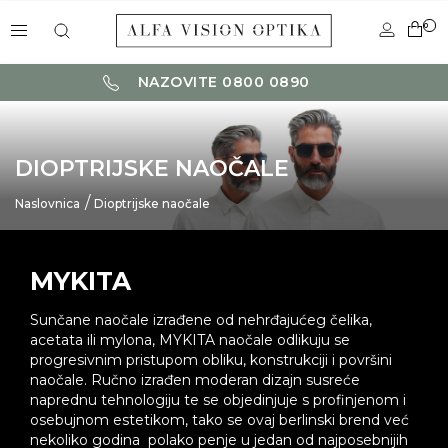
0
NAZOVITE 0800 0890
DIOPTRIJSKE NAOČALE
Naslovnica
Dioptrijske naočale
MYKITA
Sunčane naočale izrađene od nehrđajućeg čelika,
acetata ili mylona, MYKITA naočale odlikuju se
progresivnim pristupom obliku, konstrukciji i površini
naočale. Ručno izrađen moderan dizajn susreće
naprednu tehnologiju te se objedinjuje s profinjenom i
osebujnom estetikom, tako se ovaj berlinski brend već
nekoliko godina polako penje u jedan od najposebnijih