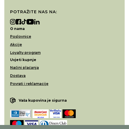
POTRAŽITE NAS NA:
O nama
Poslovnice
Akcije
Loyalty program
Uvjeti kupnje
Načini plaćanja
Dostava
Povrati i reklamacije
Vaša kupovina je sigurna