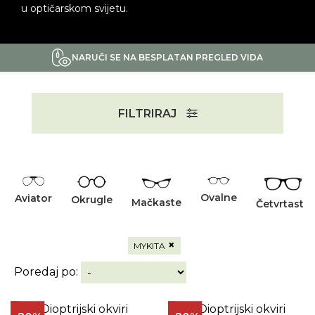
u optičarskom svijetu.
NARUČI SE NA BESPLATAN PREGLED VIDA
FILTRIRAJ
Ovalne
Aviator
Okrugle
Mačkaste
Četvrtaste
×
MYKITA
Poredaj po: