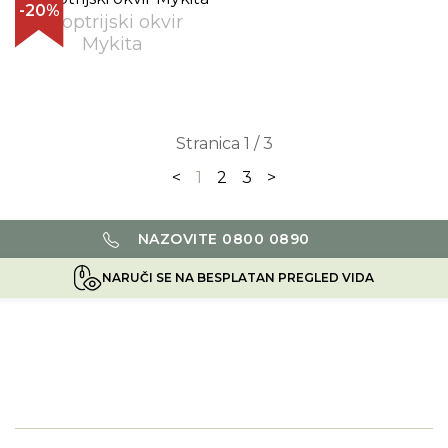
-20%
Dioptrijski okvir
Mykita
Stranica 1 / 3
<
1
2
3
>
NAZOVITE 0800 0890
NARUČI SE NA BESPLATAN PREGLED VIDA