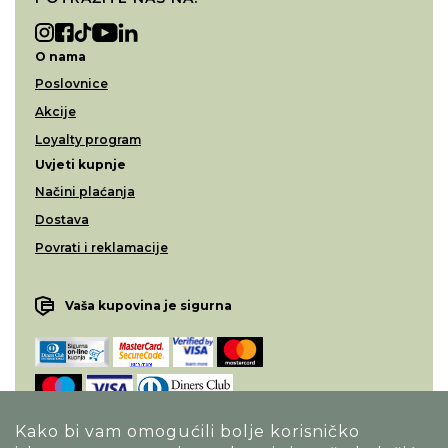
O nama
Poslovnice
Akcije
Loyalty program
Uvjeti kupnje
Načini plaćanja
Dostava
Povrati i reklamacije
Vaša kupovina je sigurna
Kako bi vam omogućili bolje korisničko