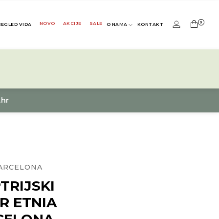
0
NOVO
AKCIJE
SALE
REGLED VIDA
O NAMA
KONTAKT
.hr
BARCELONA
TRIJSKI
R ETNIA
CELONA