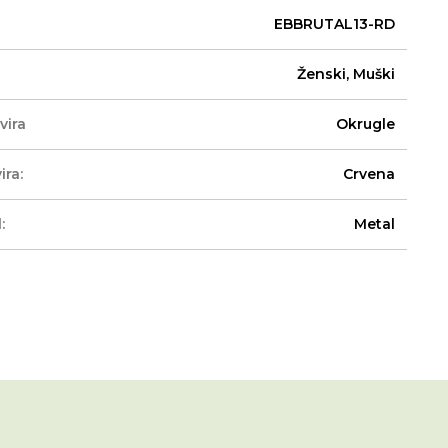
EBBRUTAL13-RD
Ženski, Muški
vira
Okrugle
ira:
Crvena
:
Metal