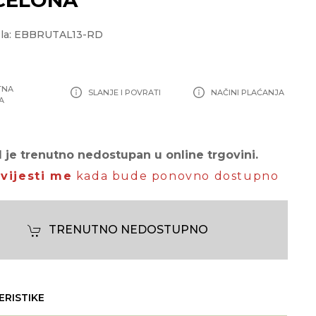
ela: EBBRUTAL13-RD
TNA
SLANJE I POVRATI
NAČINI PLAĆANJA
A
 je trenutno nedostupan u online trgovini.
vijesti me
kada bude ponovno dostupno
TRENUTNO NEDOSTUPNO
ERISTIKE