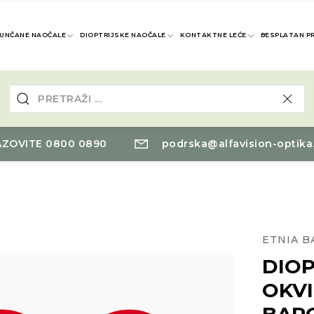
UNČANE NAOČALE
DIOPTRIJSKE NAOČALE
KONTAKTNE LEĆE
BESPLATAN P
ZOVITE 0800 0890
podrska@alfavision-optika
ETNIA 
DIOP
OKVI
BAR