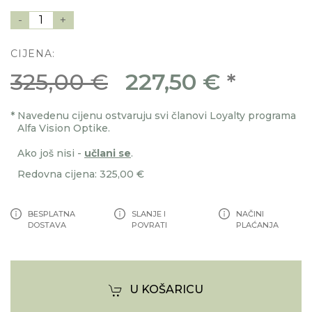
-
1
+
CIJENA:
325,00 €
227,50 €
*
*
Navedenu cijenu ostvaruju svi članovi Loyalty programa
Alfa Vision Optike.
Ako još nisi -
učlani se
.
Redovna cijena: 325,00 €
BESPLATNA
SLANJE I
NAČINI
DOSTAVA
POVRATI
PLAĆANJA
U KOŠARICU