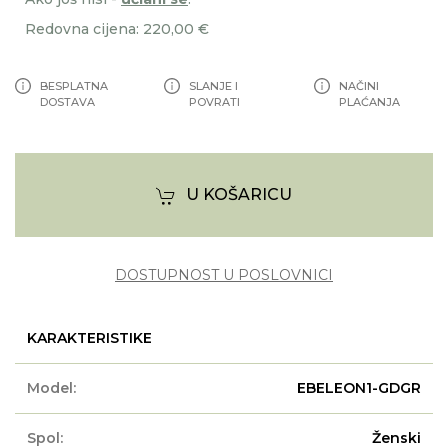
Redovna cijena: 220,00 €
BESPLATNA
SLANJE I
NAČINI
DOSTAVA
POVRATI
PLAĆANJA
U KOŠARICU
DOSTUPNOST U POSLOVNICI
KARAKTERISTIKE
Model:
EBELEON1-GDGR
Spol:
Ženski