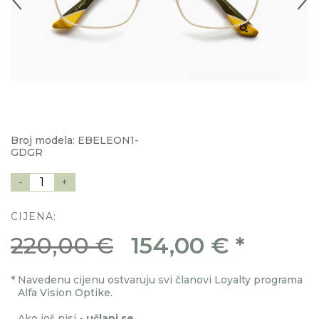
Broj modela: EBELEON1-
GDGR
-
1
+
CIJENA:
220,00 €
154,00 €
*
*
Navedenu cijenu ostvaruju svi članovi Loyalty programa
Alfa Vision Optike.
Ako još nisi -
učlani se
.