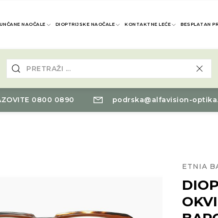
UNČANE NAOČALE
DIOPTRIJSKE NAOČALE
KONTAKTNE LEĆE
BESPLATAN P
ZOVITE 0800 0890
podrska@alfavision-optika
ETNIA 
DIOP
OKVI
BAR