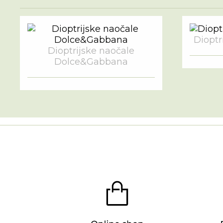
Dioptri
Dioptrijske naočale
Dolce&Gabbana