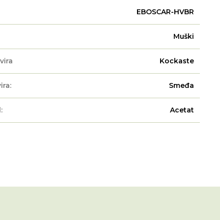
EBOSCAR-HVBR
Muški
vira
Kockaste
ira:
Smeđa
:
Acetat