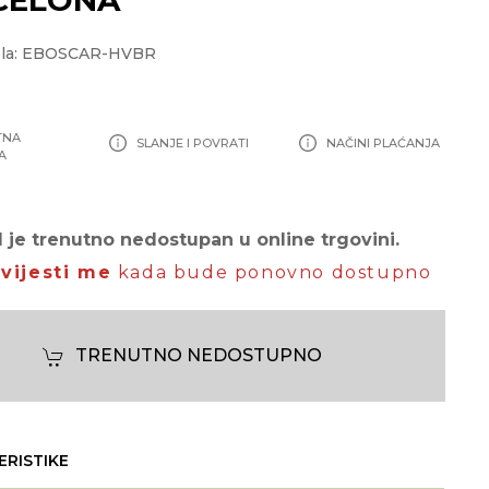
ela: EBOSCAR-HVBR
TNA
SLANJE I POVRATI
NAČINI PLAĆANJA
A
 je trenutno nedostupan u online trgovini.
vijesti me
kada bude ponovno dostupno
TRENUTNO NEDOSTUPNO
ERISTIKE