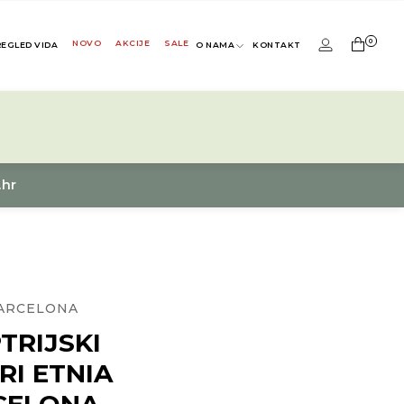
0
NOVO
AKCIJE
SALE
REGLED VIDA
O NAMA
KONTAKT
.hr
BARCELONA
TRIJSKI
RI ETNIA
CELONA