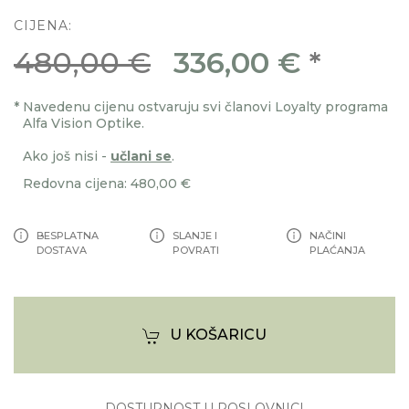
CIJENA:
480,00 €
336,00 €
*
*
Navedenu cijenu ostvaruju svi članovi Loyalty programa
Alfa Vision Optike.
Ako još nisi -
učlani se
.
Redovna cijena: 480,00 €
BESPLATNA
SLANJE I
NAČINI
DOSTAVA
POVRATI
PLAĆANJA
U KOŠARICU
DOSTUPNOST U POSLOVNICI