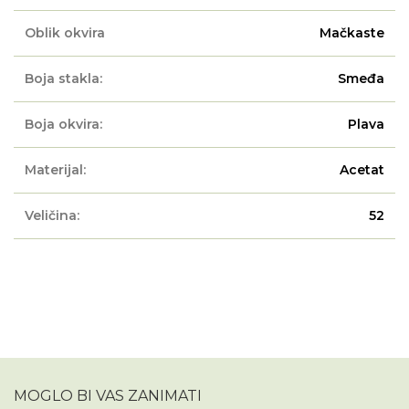
Oblik okvira
Mačkaste
Boja stakla:
Smeđa
Boja okvira:
Plava
Materijal:
Acetat
Veličina:
52
MOGLO BI VAS ZANIMATI