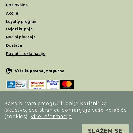
Poslovnice
Akcije
Loyalty program
Uvjeti kupnje
Načini plaćanja
Dostava
Povrati i reklamacije
Vaša kupovina je sigurna
Kako bi vam omogućili bolje korisničko
iskustvo, ova stranica pohranjuje vaše kolačiće
Opći uvjeti poslovanja
(cookies).
Više informacija
Izjava o sigurnosti načina poslovanja
SLAŽEM SE
Sva prava pridržana. Alfa Vision optika ©