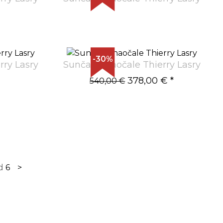
-30%
rry Lasry
Sunčane naočale Thierry Lasry
378,00 €
*
540,00 €
d
6
>