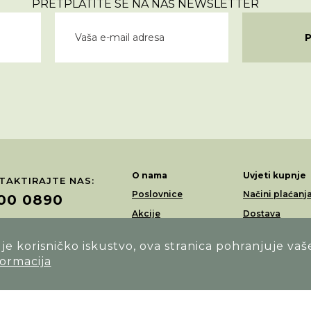
PRETPLATITE SE NA NAŠ NEWSLETTER
O nama
Uvjeti kupnje
TAKTIRAJTE NAS:
Poslovnice
Načini plaćanj
00 0890
Akcije
Dostava
Loyalty program
Povrati i rekla
RAŽITE NAS NA:
e korisničko iskustvo, ova stranica pohranjuje vaš
formacija