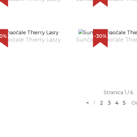
30%
-30%
naočale Thierry Lasry
Sunčane naočale Thie
Stranica 1 / 6
<
1
2
3
4
5
O