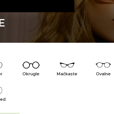
E
or
Okrugle
Mačkaste
Ovalne
zed