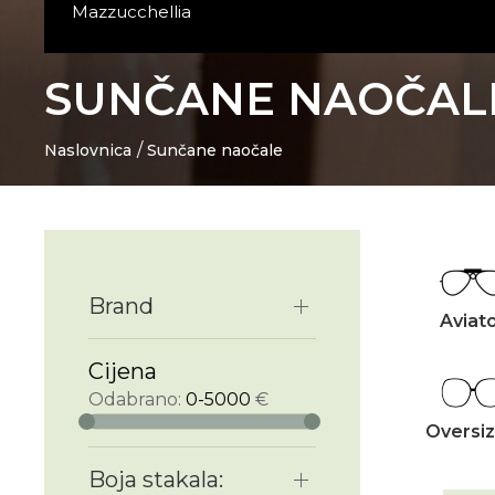
Mazzucchellia
SUNČANE NAOČAL
Naslovnica
Sunčane naočale
Brand
Aviat
Cijena
Odabrano:
0-5000
€
Oversi
Boja stakala: