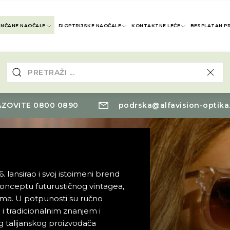
UNČANE NAOČALE
DIOPTRIJSKE NAOČALE
KONTAKTNE LEĆE
BESPLATAN P
ZOVITE 0800 0890
podrska@alfavision-optika
6. lansirao i svoj istoimeni brend
onceptu futurustičnog vintagea,
icima. U potpunosti su ručno
 i tradicionalnim znanjem i
og talijanskog proizvođača