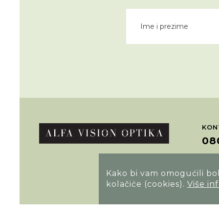
KON
08
POT
Kako bi vam omogućili bolj
kolačiće (cookies).
Više in