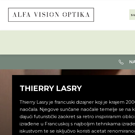
S
NA
THIERRY LASRY
Thierry Lasry je francuski dizajner koji je krajem 200
naočala. Njegove sunčane naočale temelje se na k
dajući futuristički zaokret sa retro inspiriranim obl
izrađene u Francuskoj s najboljim tehnikama izrade
iskustvom te se isključivo koristi acetat renomiran