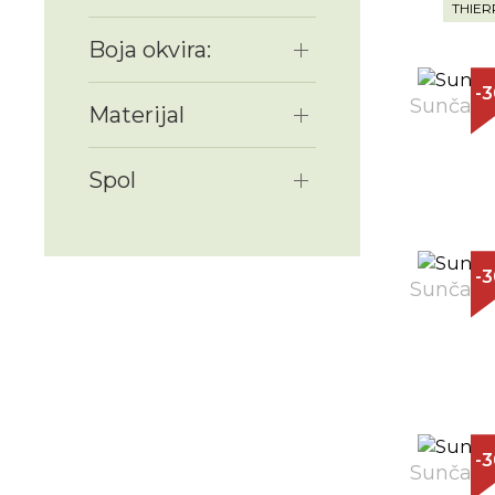
THIER
Boja okvira:
-
Sunčane 
Materijal
Spol
-
Sunčane 
-
Sunčane 