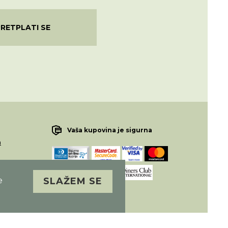
PRETPLATI SE
Vaša kupovina je sigurna
a
macije
e
SLAŽEM SE