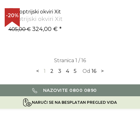
-20%
Dioptrijski okviri Xit
324,00 €
*
405,00 €
Stranica 1 / 16
<
1
2
3
4
5
Od
16
>
NAZOVITE 0800 0890
NARUČI SE NA BESPLATAN PREGLED VIDA