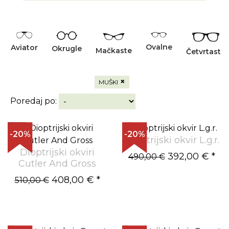
Ovalne
Aviator
Okrugle
Mačkaste
Četvrtaste
×
MUŠKI
Poredaj po:
-20%
-20%
Dioptrijski okvir L.g.r.
Dioptrijski okviri
392,00 €
*
490,00 €
Cutler And Gross
408,00 €
*
510,00 €