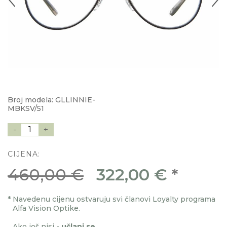
Broj modela: GLLINNIE-
MBKSV/51
-
1
+
CIJENA:
460,00 €
322,00 €
*
*
Navedenu cijenu ostvaruju svi članovi Loyalty programa
Alfa Vision Optike.
Ako još nisi -
učlani se
.