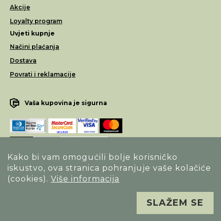
Akcije
Loyalty program
Uvjeti kupnje
Načini plaćanja
Dostava
Povrati i reklamacije
Vaša kupovina je sigurna
Kako bi vam omogućili bolje korisničko
iskustvo, ova stranica pohranjuje vaše kolačiće
Opći uvjeti poslovanja
(cookies).
Više informacija
Izjava o sigurnosti načina poslovanja
SLAŽEM SE
Sva prava pridržana. Alfa Vision optika ©
Izrada
Novena