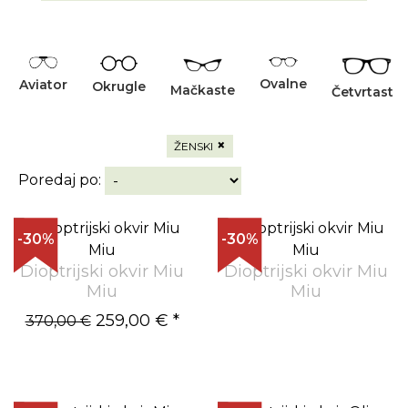
Ovalne
Aviator
Okrugle
Mačkaste
Četvrtaste
×
ŽENSKI
Poredaj po:
-30%
-30%
Dioptrijski okvir Miu
Dioptrijski okvir Miu
Miu
Miu
259,00 €
*
370,00 €