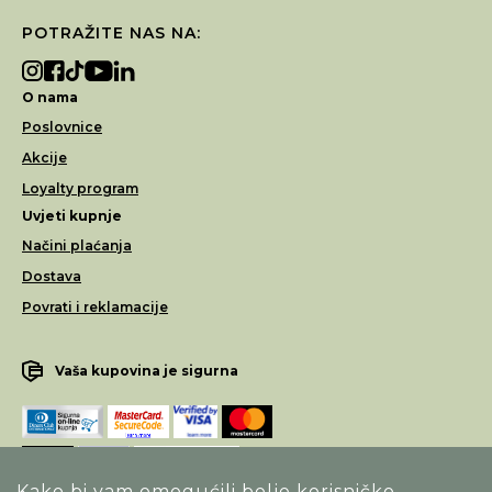
POTRAŽITE NAS NA:
O nama
Poslovnice
Akcije
Loyalty program
Uvjeti kupnje
Načini plaćanja
Dostava
Povrati i reklamacije
Vaša kupovina je sigurna
Kako bi vam omogućili bolje korisničko