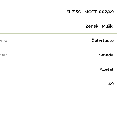
SL715SLIMOPT-002/49
Ženski, Muški
vira
Četvrtaste
ira:
Smeđa
:
Acetat
49