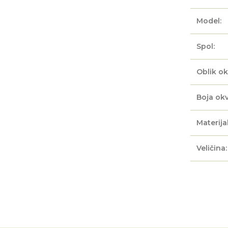
Model:
Spol:
Oblik ok
Boja okv
Materijal
Veličina: