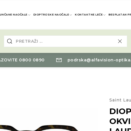
UNČANE NAOČALE
DIOPTRIJSKE NAOČALE
KONTAKTNE LEĆE
BESPLATAN P
ZOVITE 0800 0890
podrska@alfavision-optika
Saint La
DIOP
OKVI
LAU