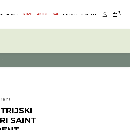
0
NOVO
AKCIJE
SALE
REGLED VIDA
O NAMA
KONTAKT
.hr
urent
TRIJSKI
RI SAINT
RENT