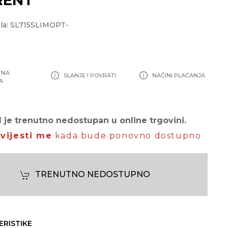
la: SL715SLIMOPT-
TNA
SLANJE I POVRATI
NAČINI PLAĆANJA
A
 je trenutno nedostupan u online trgovini.
vijesti me
kada bude ponovno dostupno
TRENUTNO NEDOSTUPNO
ERISTIKE