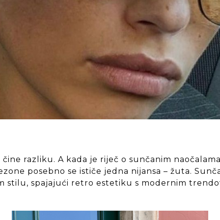
o čine razliku. A kada je riječ o sunčanim naočalama
ezone posebno se ističe jedna nijansa – žuta. Sunč
m stilu, spajajući retro estetiku s modernim trendo