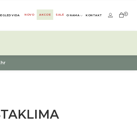
0
NOVO
AKCIJE
SALE
REGLED VIDA
O NAMA
KONTAKT
.hr
STAKLIMA