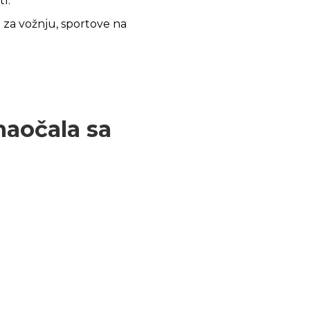
i:
a za vožnju, sportove na
naočala sa