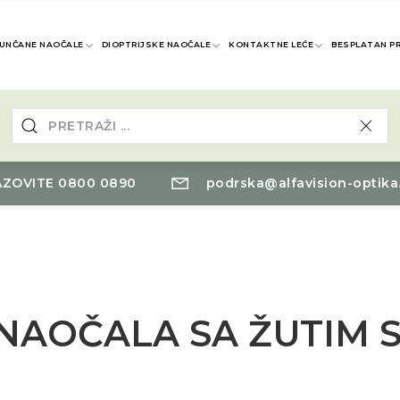
UNČANE NAOČALE
DIOPTRIJSKE NAOČALE
KONTAKTNE LEĆE
BESPLATAN P
ZOVITE 0800 0890
podrska@alfavision-optika
NAOČALA SA ŽUTIM 