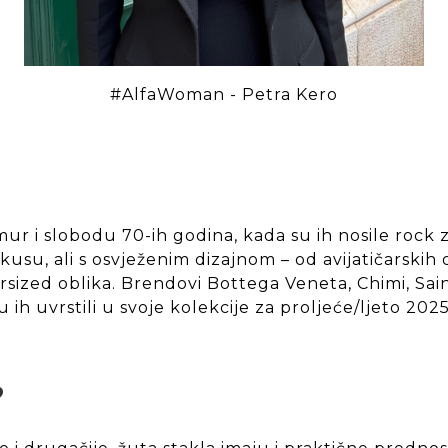
#AlfaWoman - Petra Kero
ur i slobodu 70-ih godina, kada su ih nosile rock zv
kusu, ali s osvježenim dizajnom – od avijatičarskih 
rsized oblika. Brendovi Bottega Veneta, Chimi, Sai
 ih uvrstili u svoje kolekcije za proljeće/ljeto 2025
?