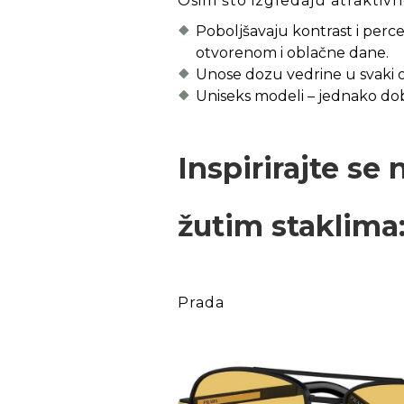
Osim što izgledaju atraktivno
Poboljšavaju kontrast i percep
otvorenom i oblačne dane.
Unose dozu vedrine u svaki o
Uniseks modeli – jednako do
Inspirirajte s
žutim staklima
Prada