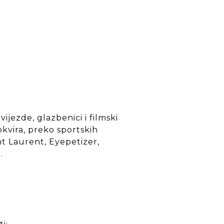
ijezde, glazbenici i filmski
okvira, preko sportskih
nt Laurent, Eyepetizer,
.