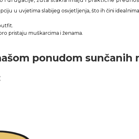
 i drugačije, žuta stakla imaju i praktične prednost
ciju u uvjetima slabijeg osvjetljenja, što ih čini idealnim
utfit.
bro pristaju muškarcima i ženama.
e našom ponudom sunčanih 
: