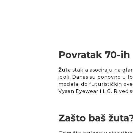
Povratak 70-ih
Žuta stakla asociraju na glam
idoli. Danas su ponovno u fo
modela, do futurističkih ove
Vysen Eyewear i L.G. R već su
Zašto baš žuta