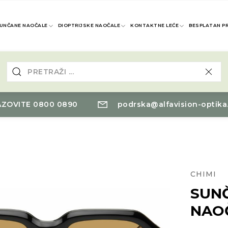
UNČANE NAOČALE
DIOPTRIJSKE NAOČALE
KONTAKTNE LEĆE
BESPLATAN P
ZOVITE 0800 0890
podrska@alfavision-optika
CHIMI
SUN
NAOČ