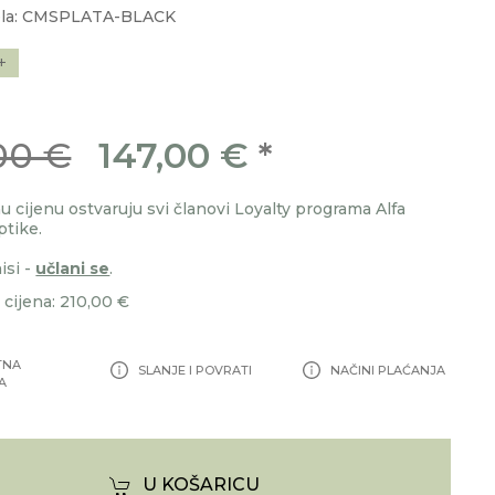
ela: CMSPLATA-BLACK
+
00 €
147,00 €
*
 cijenu ostvaruju svi članovi Loyalty programa Alfa
ptike.
isi -
učlani se
.
cijena: 210,00 €
TNA
SLANJE I POVRATI
NAČINI PLAĆANJA
A
U KOŠARICU