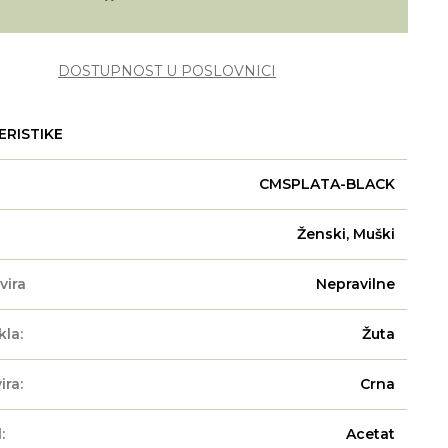
DOSTUPNOST U POSLOVNICI
ERISTIKE
CMSPLATA-BLACK
Ženski, Muški
vira
Nepravilne
kla:
Žuta
ira:
Crna
:
Acetat