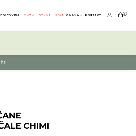
0
NOVO
AKCIJE
SALE
REGLED VIDA
O NAMA
KONTAKT
.hr
ČANE
ALE CHIMI