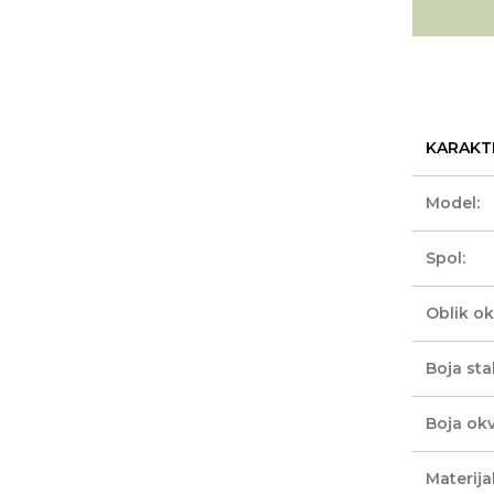
KARAKT
Model:
Spol:
Oblik ok
Boja sta
Boja okv
Materijal