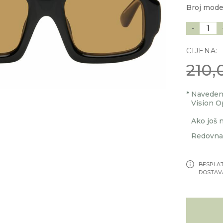
Broj mod
-
1
CIJENA:
210,
*
Navedenu
Vision O
Ako još n
Redovna 
BESPLA
DOSTAV