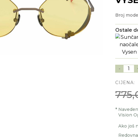
Broj mode
Ostale d
-
1
CIJENA:
775,
*
Navedenu
Vision O
Ako još n
Redovna 