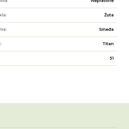
vira
Nepravilne
kla:
Žuta
ira:
Smeđa
:
Titan
51