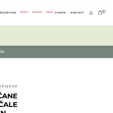
0
NOVO
AKCIJE
SALE
REGLED VIDA
O NAMA
KONTAKT
.hr
EYEWEAR
ČANE
ČALE
EN