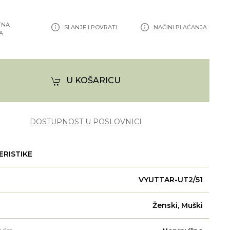
TNA
SLANJE I POVRATI
NAČINI PLAĆANJA
A
U KOŠARICU
DOSTUPNOST U POSLOVNICI
ERISTIKE
VYUTTAR-UT2/51
Ženski, Muški