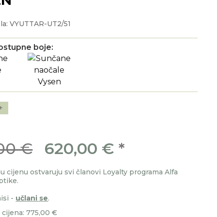
la: VYUTTAR-UT2/51
ostupne boje:
+
00 €
620,00 €
*
 cijenu ostvaruju svi članovi Loyalty programa Alfa
ptike.
isi -
učlani se
.
cijena: 775,00 €