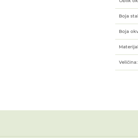
Oblik ok
Boja sta
Boja okv
Materijal
Veličina: