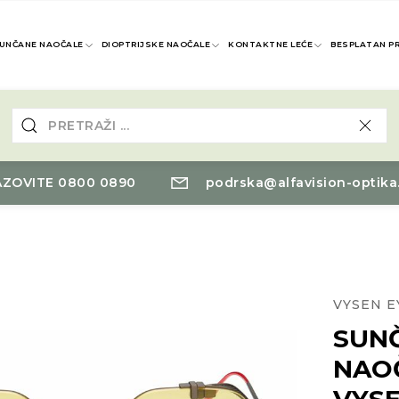
UNČANE NAOČALE
DIOPTRIJSKE NAOČALE
KONTAKTNE LEĆE
BESPLATAN P
ZOVITE 0800 0890
podrska@alfavision-optika
VYSEN 
SUN
NAO
VYS