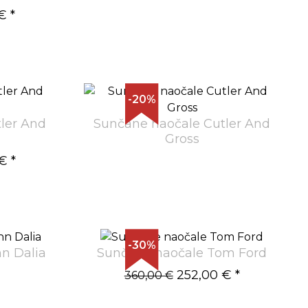
€
*
-20%
ler And
Sunčane naočale Cutler And
Gross
 €
*
-30%
n Dalia
Sunčane naočale Tom Ford
252,00 €
*
360,00 €