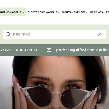
UNČANE NAOČALE
DIOPTRIJSKE NAOČALE
KONTAKTNE LEĆE
BESPLATAN P
ZOVITE 0800 0890
podrska@alfavision-optika