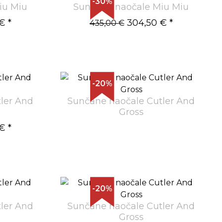
-30%
iu Miu
Sunčane naočale Miu Miu
 €
*
304,50 €
*
435,00 €
-20%
ler And
Sunčane naočale Cutler And
Gross
 €
*
-20%
ler And
Sunčane naočale Cutler And
Gross