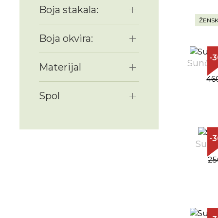
Boja stakala:
ŽENSK
Boja okvira:
-
Sunčan
Materijal
46
Spol
-
Sunč
25