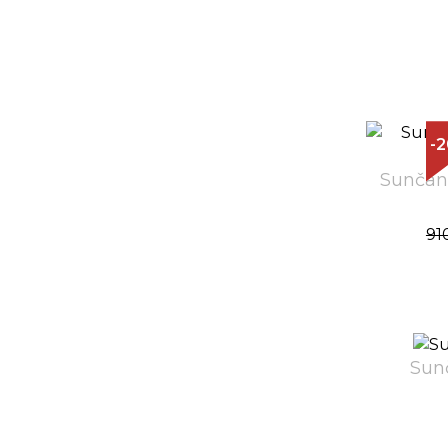
-
Sunčan
91
Sun