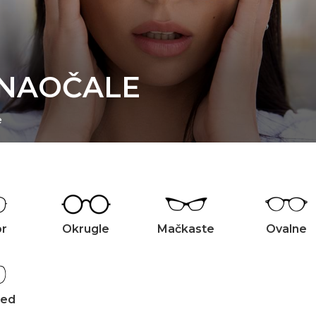
 NAOČALE
e
or
Okrugle
Mačkaste
Ovalne
zed