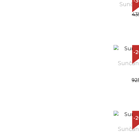
-
Sunčan
43
-
Sunčan
92
-
Sunčan