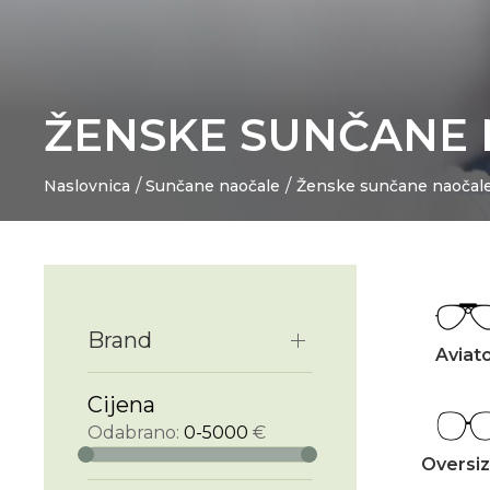
ŽENSKE SUNČANE
Naslovnica
Sunčane naočale
Ženske sunčane naočal
Brand
Aviat
Cijena
Odabrano:
0-5000
€
Oversi