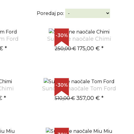
Poredaj po:
-30%
om Ford
Sunčane naočale Chimi
 €
*
175,00 €
*
250,00 €
-30%
Chimi
Sunčane naočale Tom Ford
€
*
357,00 €
*
510,00 €