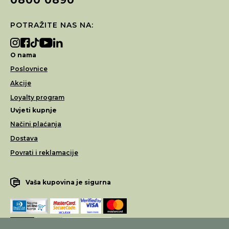
POTRAŽITE NAS NA:
O nama
Poslovnice
Akcije
Loyalty program
Uvjeti kupnje
Načini plaćanja
Dostava
Povrati i reklamacije
Vaša kupovina je sigurna