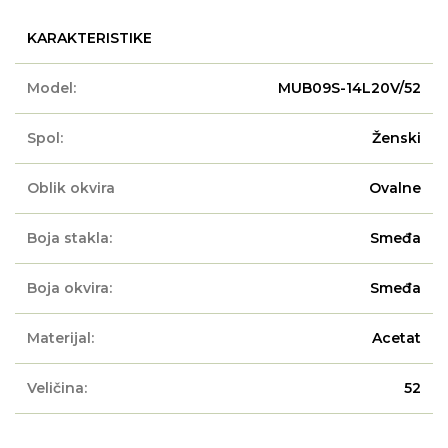
KARAKTERISTIKE
Model:
MUB09S-14L20V/52
Spol:
Ženski
Oblik okvira
Ovalne
Boja stakla:
Smeđa
Boja okvira:
Smeđa
Materijal:
Acetat
Veličina:
52