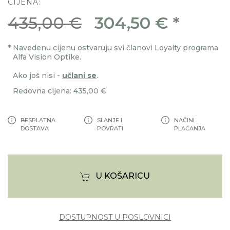
CIJENA:
435,00 €
304,50 €
*
*
Navedenu cijenu ostvaruju svi članovi Loyalty programa
Alfa Vision Optike.
Ako još nisi -
učlani se
.
Redovna cijena: 435,00 €
BESPLATNA
SLANJE I
NAČINI
DOSTAVA
POVRATI
PLAĆANJA
U KOŠARICU
DOSTUPNOST U POSLOVNICI