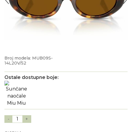
Broj modela: MUB09S-
14L20V/52
Ostale dostupne boje:
-
1
+