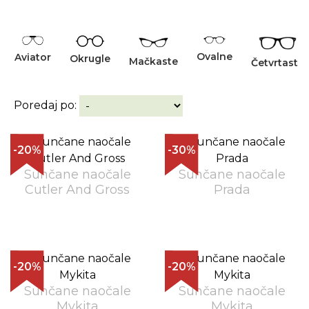
Ovalne
Aviator
Okrugle
Mačkaste
Četvrtaste
Poredaj po:
-20%
-30%
Sunčane naočale
Sunčane naočale
Cutler And Gross
Prada
-20%
-20%
Sunčane naočale
Sunčane naočale
Mykita
Mykita