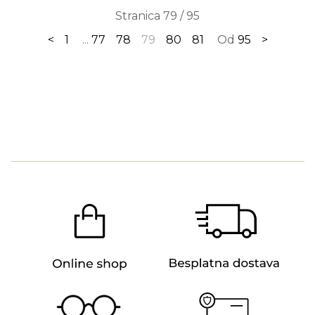
Stranica 79 / 95
<
1
...
77
78
79
80
81
Od
95
>