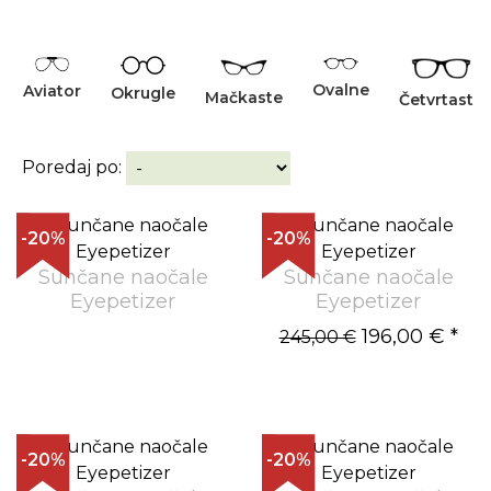
Ovalne
Aviator
Okrugle
Mačkaste
Četvrtaste
Poredaj po:
-20%
-20%
Sunčane naočale
Sunčane naočale
Eyepetizer
Eyepetizer
196,00 €
*
245,00 €
-20%
-20%