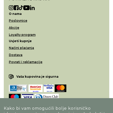
O nama
Poslovnice
Akcije
Loyalty program
Uvjeti kupnje
Načini plaćanja
Dostava
Povrati i reklamacije
Vaša kupovina je sigurna
Kako bi vam omogućili bolje korisničko