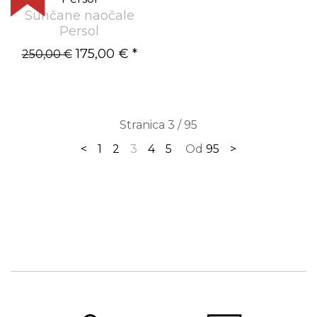
Sunčane naočale
Persol
175,00 €
*
250,00 €
Stranica 3 / 95
<
1
2
3
4
5
Od
95
>