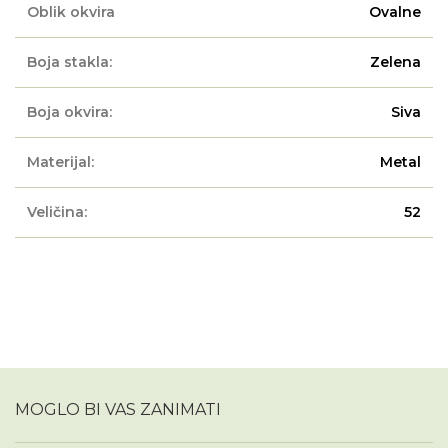
Oblik okvira
Ovalne
Boja stakla:
Zelena
Boja okvira:
Siva
Materijal:
Metal
Veličina:
52
MOGLO BI VAS ZANIMATI