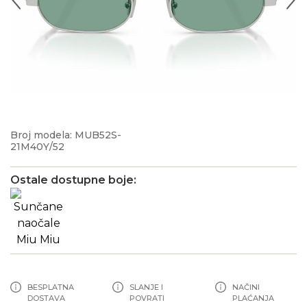
Broj modela: MUB52S-
21M40Y/52
Ostale dostupne boje:
BESPLATNA
SLANJE I
NAČINI
DOSTAVA
POVRATI
PLAĆANJA