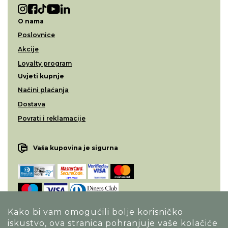
O nama
Poslovnice
Akcije
Loyalty program
Uvjeti kupnje
Načini plaćanja
Dostava
Povrati i reklamacije
Vaša kupovina je sigurna
Kako bi vam omogućili bolje korisničko
iskustvo, ova stranica pohranjuje vaše kolačiće
Opći uvjeti poslovanja