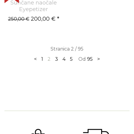
Sunčane naočale
Eyepetizer
200,00 €
*
250,00 €
Stranica 2 / 95
<
1
2
3
4
5
Od
95
>