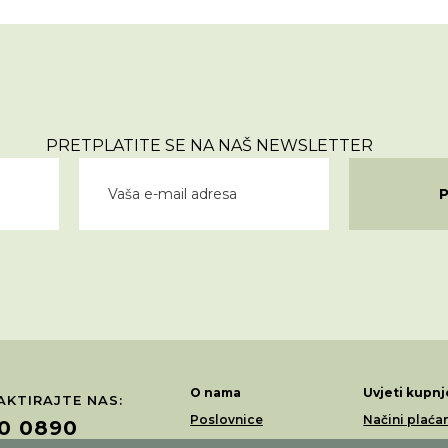
PRETPLATITE SE NA NAŠ NEWSLETTER
O nama
Uvjeti kupnj
KTIRAJTE NAS:
Poslovnice
Načini plaća
0 0890
Akcije
Dostava