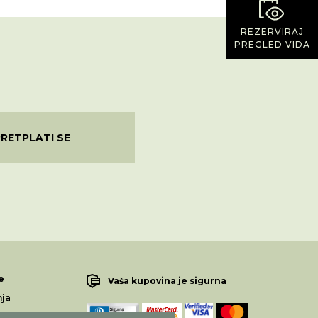
REZERVIRAJ
PREGLED VIDA
PRETPLATI SE
e
Vaša kupovina je sigurna
nja