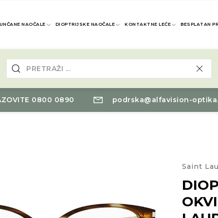
UNČANE NAOČALE
DIOPTRIJSKE NAOČALE
KONTAKTNE LEĆE
BESPLATAN P
ZOVITE 0800 0890
podrska@alfavision-optika
Saint La
DIOP
OKVI
LAU