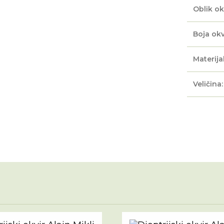
Oblik ok
Boja okv
Materijal
Veličina: