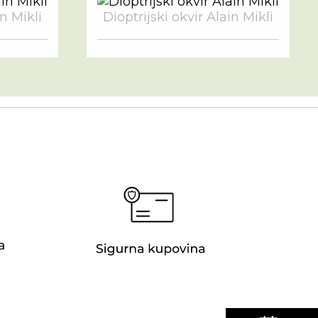
in Mikli
Dioptrijski okvir Alain Mikli