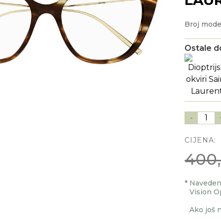
Broj mode
Ostale d
-
1
CIJENA:
400
*
Navedenu
Vision O
Ako još n