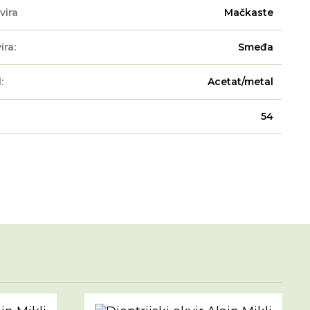
vira
Mačkaste
ira:
Smeđa
:
Acetat/metal
54