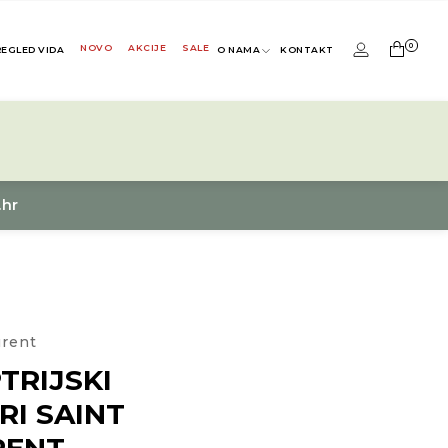
0
NOVO
AKCIJE
SALE
REGLED VIDA
O NAMA
KONTAKT
.hr
urent
TRIJSKI
RI SAINT
RENT