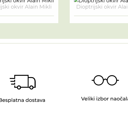
jski okvir Alain Mikli
Dioptrijski okvir Ala