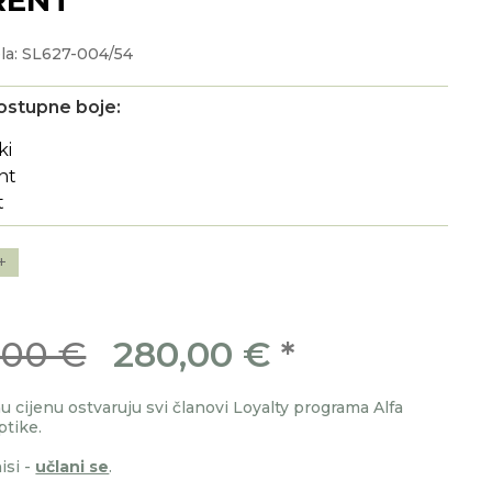
la: SL627-004/54
ostupne boje:
+
,00 €
280,00 €
*
 cijenu ostvaruju svi članovi Loyalty programa Alfa
ptike.
isi -
učlani se
.