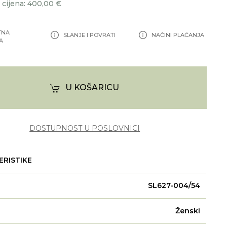
cijena: 400,00 €
TNA
SLANJE I POVRATI
NAČINI PLAĆANJA
A
U KOŠARICU
DOSTUPNOST U POSLOVNICI
ERISTIKE
SL627-004/54
Ženski