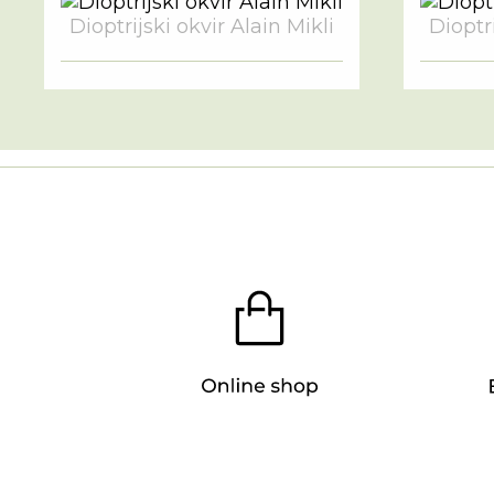
Dioptrijski okvir Alain Mikli
Dioptri