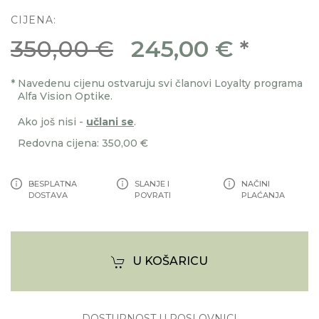
CIJENA:
350,00 €
245,00 €
*
*
Navedenu cijenu ostvaruju svi članovi Loyalty programa
Alfa Vision Optike.
Ako još nisi -
učlani se
.
Redovna cijena: 350,00 €
BESPLATNA
SLANJE I
NAČINI
DOSTAVA
POVRATI
PLAĆANJA
U KOŠARICU
DOSTUPNOST U POSLOVNICI