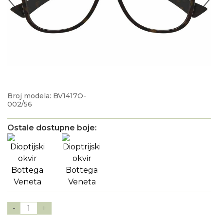
Broj modela: BV1417O-
002/56
Ostale dostupne boje:
-
1
+