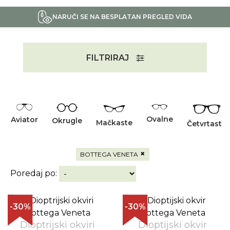
NARUČI SE NA BESPLATAN PREGLED VIDA
FILTRIRAJ
Ovalne
Aviator
Okrugle
Mačkaste
Četvrtaste
×
BOTTEGA VENETA
Poredaj po:
-30%
-30%
Dioptrijski okviri
Dioptijski okvir