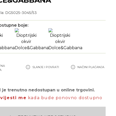
la: DG5025-3045/53
ostupne boje:
TNA
SLANJE I POVRATI
NAČINI PLAĆANJA
A
 je trenutno nedostupan u online trgovini.
vijesti me
kada bude ponovno dostupno