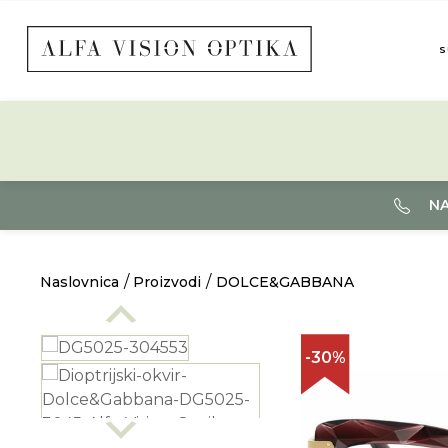
S
NA
Naslovnica
Proizvodi
DOLCE&GABBANA
-30%