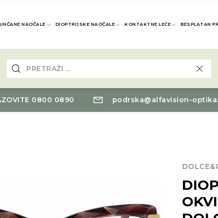
UNČANE NAOČALE
DIOPTRIJSKE NAOČALE
KONTAKTNE LEĆE
BESPLATAN P
ZOVITE 0800 0890
podrska@alfavision-optika
DOLCE&
DIOP
OKV
DOL