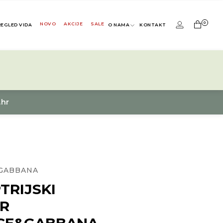
0
NOVO
AKCIJE
SALE
REGLED VIDA
O NAMA
KONTAKT
.hr
GABBANA
TRIJSKI
IR
CE&GABBANA