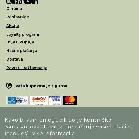
O nama
Poslovnice
Akcije
Loyalty program
Uvjeti kupnje
Načini plaćanja
Dostava
Povrati i reklamacije
Vaša kupovina je sigurna
Kako bi vam omogućili bolje korisničko
iskustvo, ova stranica pohranjuje vaše kolačiće
Opći uvjeti poslovanja
(cookies).
Više informacija