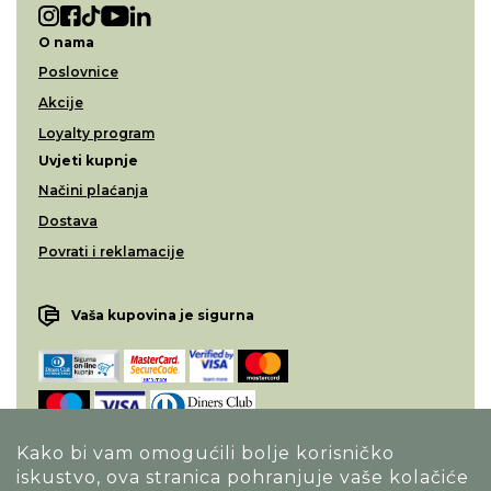
O nama
Poslovnice
Akcije
Loyalty program
Uvjeti kupnje
Načini plaćanja
Dostava
Povrati i reklamacije
Vaša kupovina je sigurna
Kako bi vam omogućili bolje korisničko
iskustvo, ova stranica pohranjuje vaše kolačiće
Opći uvjeti poslovanja