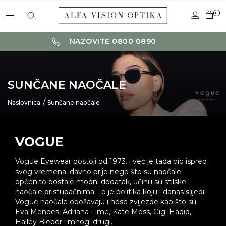
0
NAZOVITE 0800 0890
SUNČANE NAOČALE
Naslovnica
Sunčane naočale
VOGUE
Vogue Eyewear postoji od 1973. i već je tada bio ispred
svog vremena: davno prije nego što su naočale
općenito postale modni dodatak, učinili su stilske
naočale pristupačnima. To je politika koju i danas slijedi.
Vogue naočale obožavaju i nose zvijezde kao što su
Eva Mendes, Adriana Lime, Kate Moss, Gigi Hadid,
Hailey Bieber i mnogi drugi.