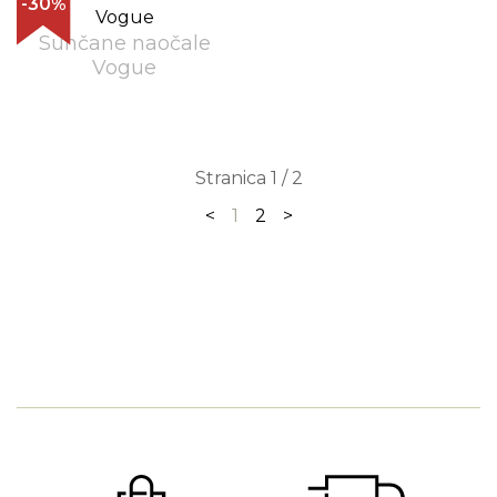
-30%
Sunčane naočale
Vogue
Stranica 1 / 2
<
1
2
>