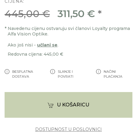
CIJENA:
445,00 €
311,50 €
*
*
Navedenu cijenu ostvaruju svi članovi Loyalty programa
Alfa Vision Optike.
Ako još nisi -
učlani se
.
Redovna cijena: 445,00 €
BESPLATNA
SLANJE I
NAČINI
DOSTAVA
POVRATI
PLAĆANJA
U KOŠARICU
DOSTUPNOST U POSLOVNICI