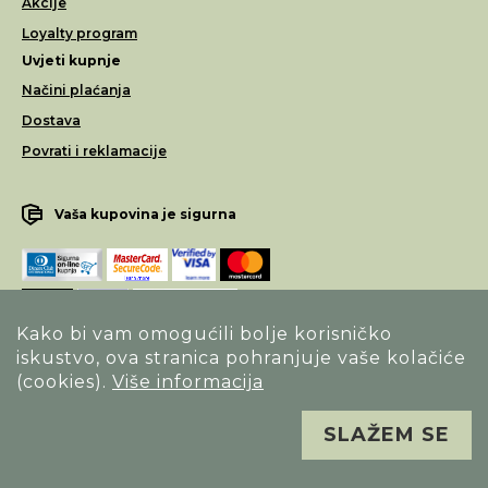
Akcije
Loyalty program
Uvjeti kupnje
Načini plaćanja
Dostava
Povrati i reklamacije
Vaša kupovina je sigurna
Kako bi vam omogućili bolje korisničko
iskustvo, ova stranica pohranjuje vaše kolačiće
Opći uvjeti poslovanja
(cookies).
Više informacija
Izjava o sigurnosti načina poslovanja
SLAŽEM SE
Sva prava pridržana. Alfa Vision optika ©
Izrada
Novena