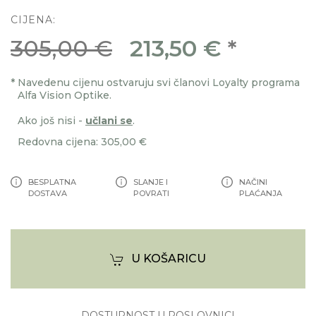
CIJENA:
305,00 €
213,50 €
*
*
Navedenu cijenu ostvaruju svi članovi Loyalty programa
Alfa Vision Optike.
Ako još nisi -
učlani se
.
Redovna cijena: 305,00 €
BESPLATNA
SLANJE I
NAČINI
DOSTAVA
POVRATI
PLAĆANJA
U KOŠARICU
DOSTUPNOST U POSLOVNICI