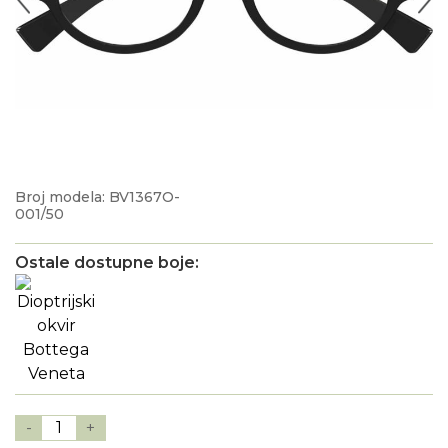
Broj modela: BV1367O-
001/50
Ostale dostupne boje:
-
1
+