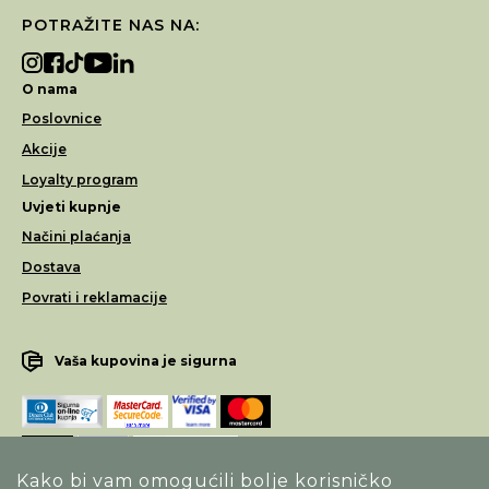
POTRAŽITE NAS NA:
O nama
Poslovnice
Akcije
Loyalty program
Uvjeti kupnje
Načini plaćanja
Dostava
Povrati i reklamacije
Vaša kupovina je sigurna
Kako bi vam omogućili bolje korisničko