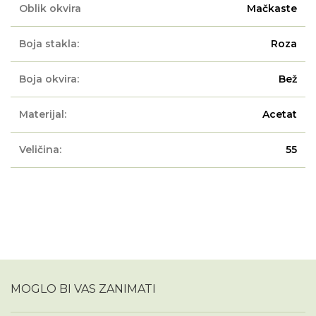
Oblik okvira
Mačkaste
Boja stakla:
Roza
Boja okvira:
Bež
Materijal:
Acetat
Veličina:
55
MOGLO BI VAS ZANIMATI