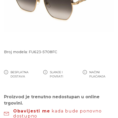
Broj modela: FU623-5708FC
BESPLATNA
SLANJE I
NAČINI
DOSTAVA
POVRATI
PLAĆANJA
Proizvod je trenutno nedostupan u online
trgovini.
Obavijesti me
kada bude ponovno
dostupno