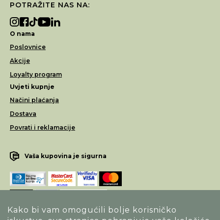
POTRAŽITE NAS NA:
O nama
Poslovnice
Akcije
Loyalty program
Uvjeti kupnje
Načini plaćanja
Dostava
Povrati i reklamacije
Vaša kupovina je sigurna
Kako bi vam omogućili bolje korisničko