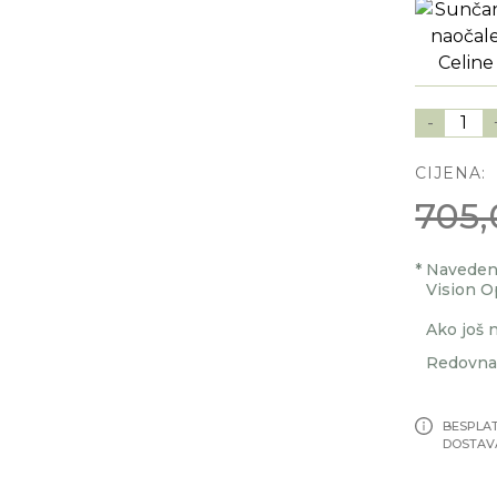
-
1
CIJENA:
705,
*
Navedenu
Vision O
Ako još n
Redovna 
BESPLA
DOSTAV