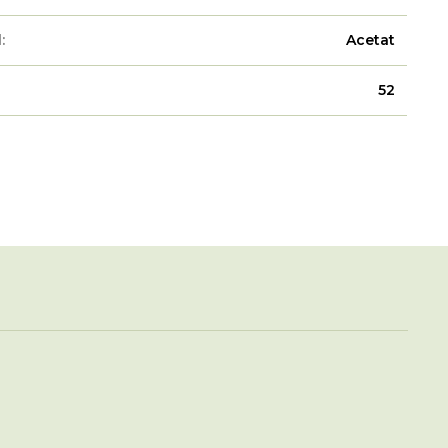
:
Acetat
52