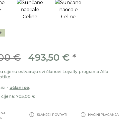
+
00 €
493,50 €
*
 cijenu ostvaruju svi članovi Loyalty programa Alfa
ptike.
isi -
učlani se
.
cijena: 705,00 €
TNA
SLANJE I POVRATI
NAČINI PLAĆANJA
A