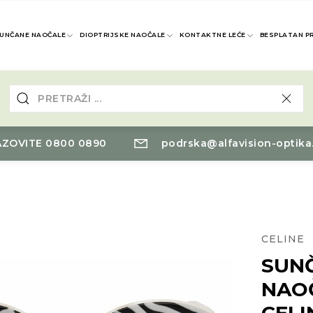
UNČANE NAOČALE
DIOPTRIJSKE NAOČALE
KONTAKTNE LEĆE
BESPLATAN P
ZOVITE 0800 0890
podrska@alfavision-optika
CELINE
SUN
NAO
CELI