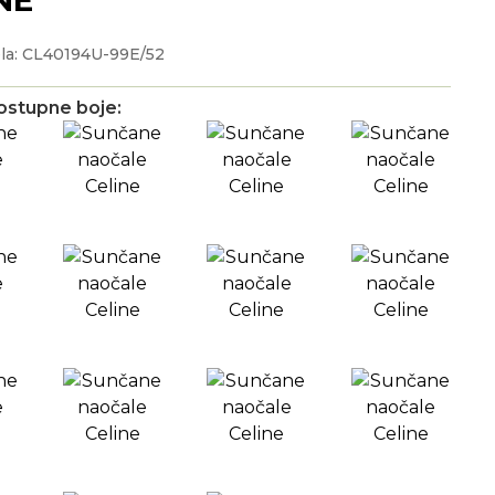
la: CL40194U-99E/52
ostupne boje: