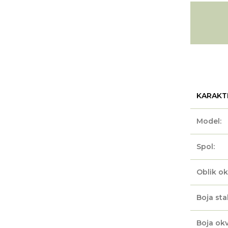
KARAKT
Model:
Spol:
Oblik ok
Boja sta
Boja okv