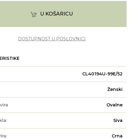
U KOŠARICU
DOSTUPNOST U POSLOVNICI
ERISTIKE
CL40194U-99E/52
Ženski
vira
Ovalne
kla:
Siva
ira:
Crna