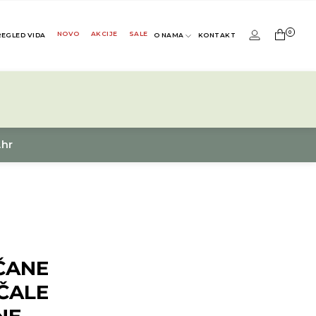
0
NOVO
AKCIJE
SALE
REGLED VIDA
O NAMA
KONTAKT
.hr
ČANE
ČALE
NE