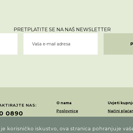
PRETPLATITE SE NA NAŠ NEWSLETTER
O nama
Uvjeti kupnj
KTIRAJTE NAS:
Poslovnice
Načini plaća
0 0890
Akcije
Dostava
Loyalty program
Povrati i rek
e korisničko iskustvo, ova stranica pohranjuje vaš
ŽITE NAS NA: