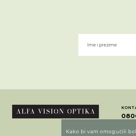
KONTA
080
Kako bi vam omogućili bolj
POTRA