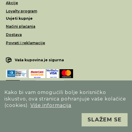
Akcije
Loyalty program
Uvjeti kupnje
Načini plaćanja
Dostava
Povrati i reklamacije
Vaša kupovina je sigurna
Kako bi vam omogućili bolje korisničko
iskustvo, ova stranica pohranjuje vaše kolačiće
Opći uvjeti poslovanja
(cookies).
Više informacija
Izjava o sigurnosti načina poslovanja
SLAŽEM SE
Sva prava pridržana. Alfa Vision optika ©
Izrada
Novena