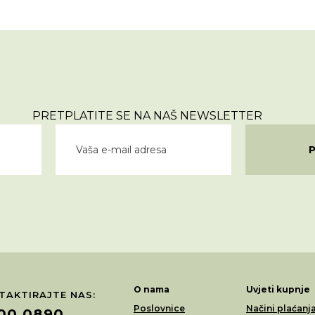
PRETPLATITE SE NA NAŠ NEWSLETTER
O nama
Uvjeti kupnje
TAKTIRAJTE NAS:
Poslovnice
Načini plaćanj
00 0890