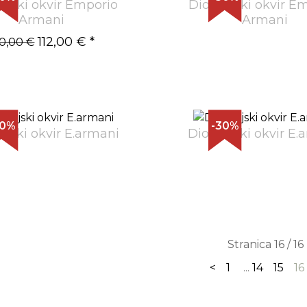
rijski okvir Emporio
Dioptrijski okvir E
Armani
Armani
112,00 €
*
60,00 €
30%
-30%
rijski okvir E.armani
Dioptrijski okvir E.
Stranica 16 / 16
<
1
...
14
15
16