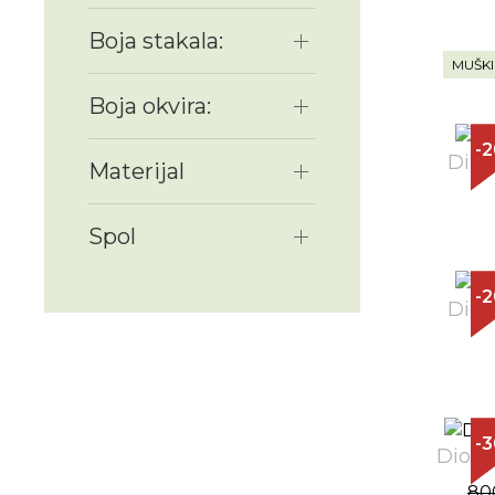
Boja stakala:
MUŠKI
Boja okvira:
-
Diop
Materijal
Spol
-
Diop
-
Dioptr
80