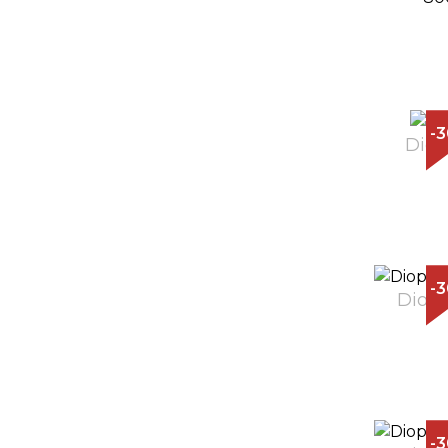
-
Diop
-
Diopt
-