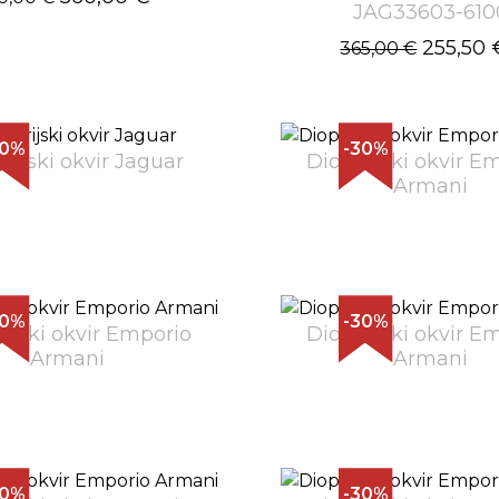
JAG33603-610
255,50 
365,00 €
30%
-30%
trijski okvir Jaguar
Dioptrijski okvir E
Armani
30%
-30%
rijski okvir Emporio
Dioptrijski okvir E
Armani
Armani
30%
-30%