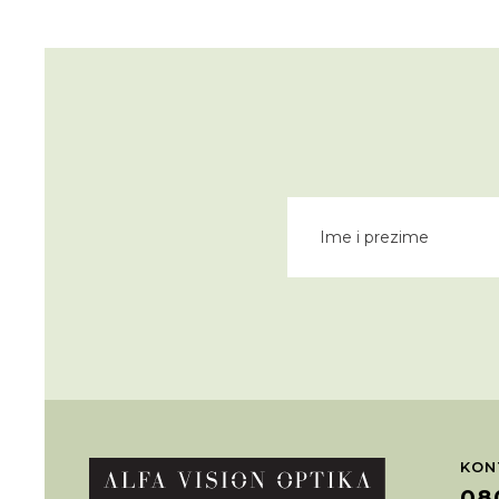
KON
08