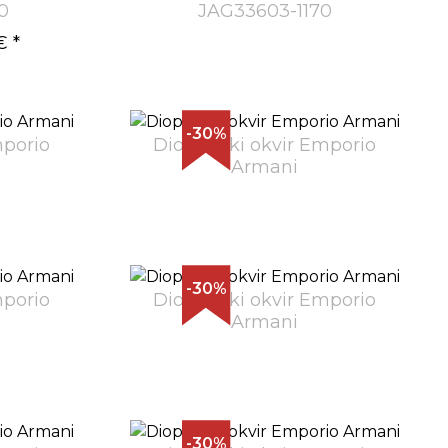
0
JAG33603-1170
€
*
-30%
mporio
Dioptrijski okvir Emporio
Armani
-30%
mporio
Dioptrijski okvir Emporio
Armani
-30%