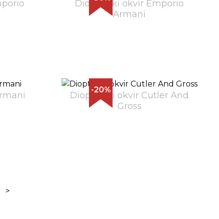
mporio
Dioptrijski okvir Emporio
Armani
-20%
armani
Dioptrijski okvir Cutler And
Gross
>