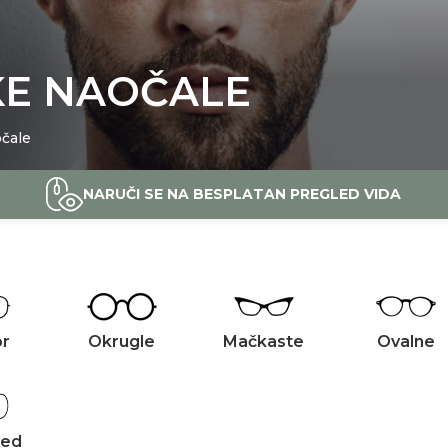
KE NAOČALE
očale
NARUČI SE NA BESPLATAN PREGLED VIDA
or
Okrugle
Mačkaste
Ovalne
zed