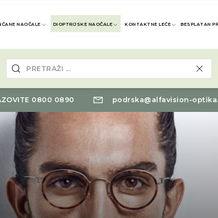
NČANE NAOČALE
DIOPTRIJSKE NAOČALE
KONTAKTNE LEĆE
BESPLATAN P
ZOVITE 0800 0890
podrska@alfavision-optika