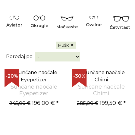
Ovalne
Aviator
Okrugle
Mačkaste
Četvrtaste
×
MUŠKI
Poredaj po:
-20%
-30%
Sunčane naočale
Sunčane naočale
Eyepetizer
Chimi
196,00 €
*
199,50 €
*
245,00 €
285,00 €