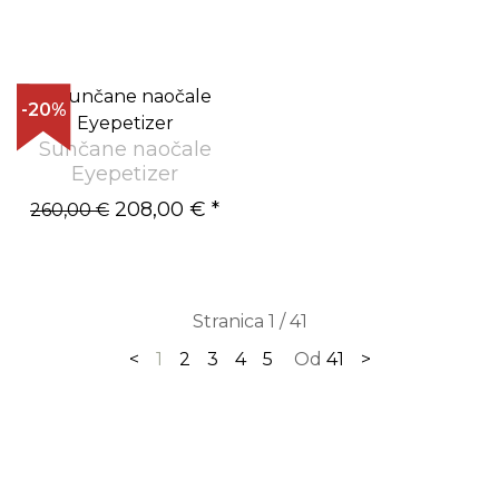
-20%
Sunčane naočale
Eyepetizer
208,00 €
*
260,00 €
Stranica 1 / 41
<
1
2
3
4
5
Od
41
>