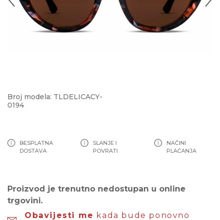
Broj modela: TLDELICACY-
0194
BESPLATNA
SLANJE I
NAČINI
DOSTAVA
POVRATI
PLAĆANJA
Proizvod je trenutno nedostupan u online
trgovini.
Obavijesti me
kada bude ponovno