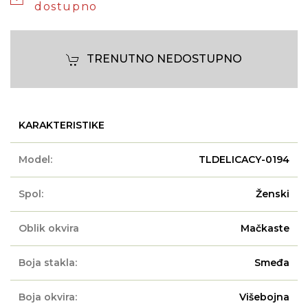
dostupno
TRENUTNO NEDOSTUPNO
KARAKTERISTIKE
Model:
TLDELICACY-0194
Spol:
Ženski
Oblik okvira
Mačkaste
Boja stakla:
Smeđa
Boja okvira:
Višebojna