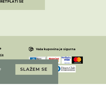
PRETPLATI SE
e
Vaša kupovina je sigurna
nja
lamacije
e
SLAŽEM SE
Sva prava pridržana. Alfa Vision optika ©
Izrada
Novena