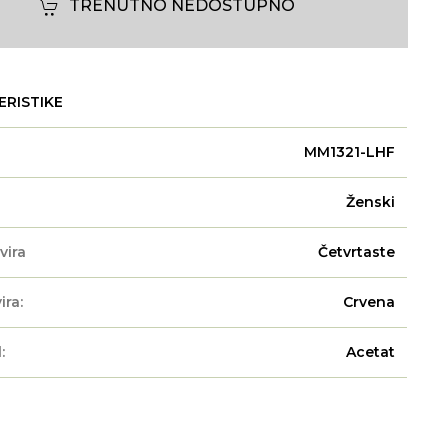
TRENUTNO NEDOSTUPNO
ERISTIKE
MM1321-LHF
Ženski
vira
Četvrtaste
ira:
Crvena
:
Acetat