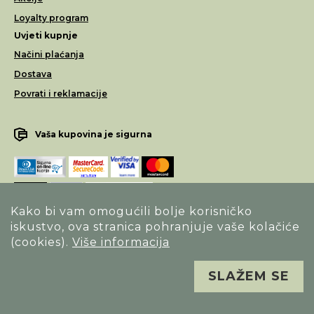
Loyalty program
Uvjeti kupnje
Načini plaćanja
Dostava
Povrati i reklamacije
Vaša kupovina je sigurna
Kako bi vam omogućili bolje korisničko
iskustvo, ova stranica pohranjuje vaše kolačiće
Opći uvjeti poslovanja
(cookies).
Više informacija
Izjava o sigurnosti načina poslovanja
SLAŽEM SE
Sva prava pridržana. Alfa Vision optika ©
Izrada
Novena