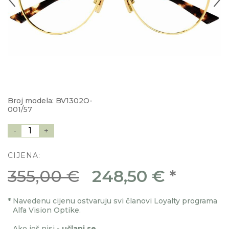
Broj modela: BV1302O-
001/57
-
1
+
CIJENA:
355,00 €
248,50 €
*
*
Navedenu cijenu ostvaruju svi članovi Loyalty programa
Alfa Vision Optike.
Ako još nisi -
učlani se
.