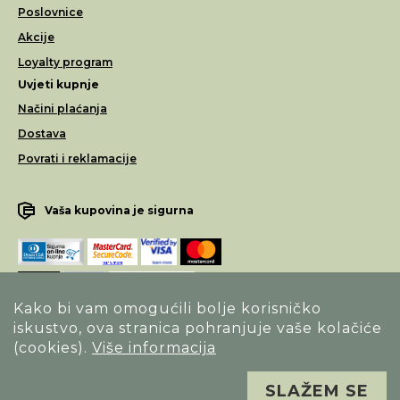
Poslovnice
Akcije
Loyalty program
Uvjeti kupnje
Načini plaćanja
Dostava
Povrati i reklamacije
Vaša kupovina je sigurna
Kako bi vam omogućili bolje korisničko
iskustvo, ova stranica pohranjuje vaše kolačiće
Opći uvjeti poslovanja
(cookies).
Više informacija
Izjava o sigurnosti načina poslovanja
SLAŽEM SE
Sva prava pridržana. Alfa Vision optika ©